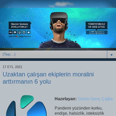
▼
17 EYL 2021
Uzaktan çalışan ekiplerin moralini
arttırmanın 6 yolu
Hazırlayan:
Gizem Genç Çağla
Pandemi yüzünden korku,
endişe, halsizlik, isteksizlik