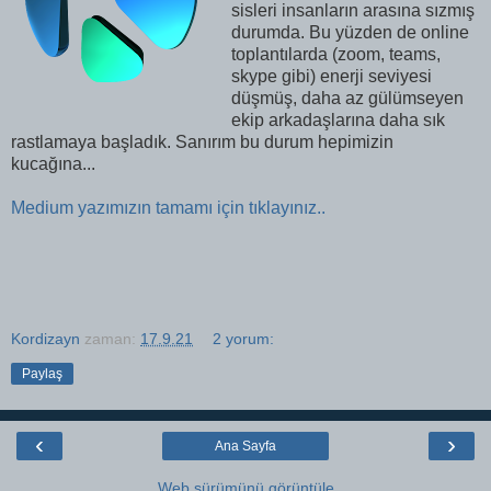
sisleri insanların arasına sızmış
durumda. Bu yüzden de online
toplantılarda (zoom, teams,
skype gibi) enerji seviyesi
düşmüş, daha az gülümseyen
ekip arkadaşlarına daha sık
rastlamaya başladık. Sanırım bu durum hepimizin
kucağına...
Medium yazımızın tamamı için tıklayınız..
Kordizayn
zaman:
17.9.21
2 yorum:
Paylaş
‹
›
Ana Sayfa
Web sürümünü görüntüle