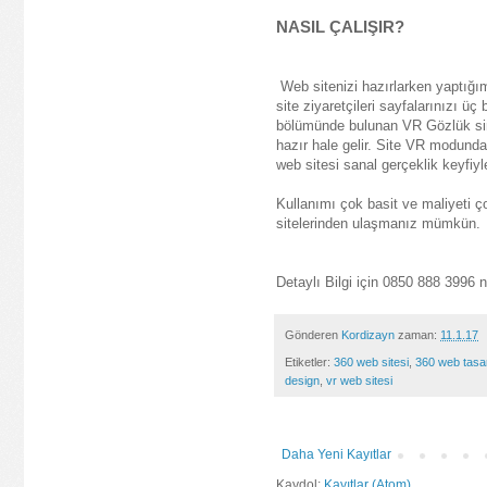
NASIL ÇALIŞIR?
 Web sitenizi hazırlarken yaptığımız özel kodlama sayesinde tablet ve telefon gibi mobil cihazlardan giriş yapan 
site ziyaretçileri sayfalarınızı üç
bölümünde bulunan VR Gözlük simg
hazır hale gelir. Site VR modund
web sitesi sanal gerçeklik keyfiyle
Kullanımı çok basit ve maliyeti ço
sitelerinden ulaşmanız mümkün.
Detaylı Bilgi için 
0850 888 3996 nu
Gönderen
Kordizayn
zaman:
11.1.17
Etiketler:
360 web sitesi
,
360 web tasa
design
,
vr web sitesi
Daha Yeni Kayıtlar
Kaydol:
Kayıtlar (Atom)