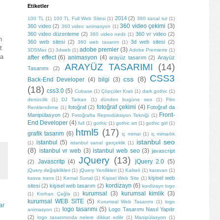
Etiketler
2014
(2)
100 TL
(1)
100 TL Full Web Sitesi
(1)
360 sanal tur
(1)
360 video çekimi
(3)
360 video
(2)
360 video animasyon
(1)
360 video düzenleme
(2)
360 vr video
(2)
360 video nedir
(1)
360 web sitesi
(2)
3d web sitesi
(2)
360 web tasarım
(1)
 
adobe premier
(3)
3DSMax
(1)
3dweb
(1)
Adobe Premierre
(1)
a 
after effect
(6)
animasyon
(4)
arayüz tasarım
(2)
Arayüz
ARAYÜZ TASARIMI
(14)
Tasarımı
(2)
CSS3
css
(8)
Back-End Developer
(4)
bilgi
(3)
(18)
css3.0
(5)
Cubase
(1)
Çöpçüler Kralı
(1)
dark gothic
(1)
denizcilik
(1)
DJ Tarkan
(1)
dünden bugüne seo
(1)
Film
fotoğraf çekimi
(4)
fotoğraf
(2)
Fotoğraf da
Renklendirme
(1)
Front-
Manipülasyon
(2)
Fotoğrafta Reprodüksiyon Tekniği
(1)
End Developer
(4)
full
(1)
gothic
(1)
gothic art
(1)
gothic girl
(1)
html5
(17)
grafik tasarım
(6)
iç mimar
(1)
iç mimarlık
istanbul seo
istanbul
(5)
(1)
istanbul sanal gerçeklik
(1)
(8)
istanbul vr web
(3)
istanbul web seo
(3)
javascript
JQuery
(13)
Javascritp
(4)
jQuery 2.0
(5)
(2)
jQuery değişiklikleri
(1)
jQuery Yenilikleri
(1)
Kaliteli
(1)
karavan
(1)
kişisel web
kasva trans
(1)
Kemal Sunal
(1)
Kişisel Web Site
(1)
kordizayn
(6)
sitesi
(2)
kişisel web tasarım
(2)
kordizayn logo
kurumsal
(3)
kurumsal kimlik
(3)
(1)
Korhan Çağla
(1)
kurumsal WEB SITE
(5)
Kurumsal Web Tasarımı
(1)
logo
ar
logo tasarımı
(5)
Logo Tasarımı Nasıl Yapılır
animasyon
(1)
(2)
logo tasarımında nelere dikkat edilir
(1)
Manipülasyon
(1)