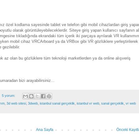
 boyutlu olarak görüntüleyebileceklerdir. Siteye giriş yapan kullanıcı sayfanın alt
esine tıkladığında ekrandaki tüm içerik iki parçaya ayrılarak VR kullanımın
ayken mobil cihaz VRCArboard ya da VRBox gibi VR gözlüklere yerleştirilerek 
 gezilebilir.
k az olan bu gözlüklere tüm teknoloji marketlerden ya da online alışveriş 
maradan bizi arayabilirsiniz...
5 yorum:
rım
,
3d web sitesi
,
3dweb
,
istanbul sanal gerçeklik
,
istanbul vr web
,
sanal gerçeklik
,
vr web
Ana Sayfa
Önceki Kayıtl