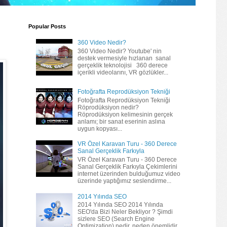
Popular Posts
360 Video Nedir?
360 Video Nedir? Youtube' nin
destek vermesiyle hızlanan sanal
gerçeklik teknolojisi 360 derece
içerikli videolarını, VR gözlükler...
Fotoğrafta Reprodüksiyon Tekniği
Fotoğrafta Reprodüksiyon Tekniği
Röprodüksiyon nedir?
Röprodüksiyon kelimesinin gerçek
anlamı; bir sanat eserinin aslına
uygun kopyası...
VR Özel Karavan Turu - 360 Derece
Sanal Gerçeklik Farkıyla
VR Özel Karavan Turu - 360 Derece
Sanal Gerçeklik Farkıyla Çekimlerini
internet üzerinden bulduğumuz video
üzerinde yaptığımız seslendirme...
2014 Yılında SEO
2014 Yılında SEO 2014 Yılında
SEO'da Bizi Neler Bekliyor ? Şimdi
sizlere SEO (Search Engine
Optimization) nedir, neden önemlidir