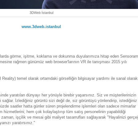
3DWeb İstanbul
www.3dweb
.istanbul
960'larda görme, işitme, koklama ve dokunma duyularımıza hitap eden Sensora
ilmesine rağmen günümüz web browser'larının VR ile tanışması 2015 yılı
 Reality) temel olarak ortamdaki görselliğin bilgisayar yardımı ile sanal olarak
inde yaratılan dünyayı her yönüyle birebir yaşarsınız. Siz ve müşterilerinizin
sağlar. İzlediğiniz görüntü sizi değil de, siz görüntüyü yönlendirip, istediğiniz
ünüzde saatler hatta günler süren projelendirme işlemleri olan sadece mimarlar
m hizmetlerini; hem çok kolaylaştırıp tüm satış personelinin yapabildiği
 zaman, işçilik ve mesai gibi maliyet tasarrufları sağlayarak "Hayalinizi gerçe
anızı yaratırsınız."