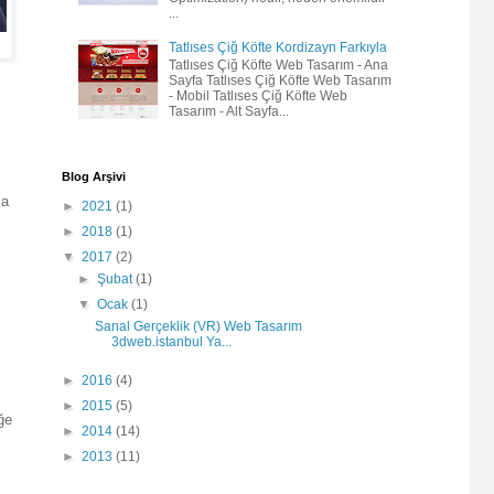
...
Tatlıses Çiğ Köfte Kordizayn Farkıyla
Tatlıses Çiğ Köfte Web Tasarım - Ana
Sayfa Tatlıses Çiğ Köfte Web Tasarım
- Mobil Tatlıses Çiğ Köfte Web
Tasarım - Alt Sayfa...
Blog Arşivi
ma
►
2021
(1)
►
2018
(1)
▼
2017
(2)
►
Şubat
(1)
▼
Ocak
(1)
Sanal Gerçeklik (VR) Web Tasarım
3dweb.istanbul Ya...
►
2016
(4)
►
2015
(5)
ğe
►
2014
(14)
►
2013
(11)