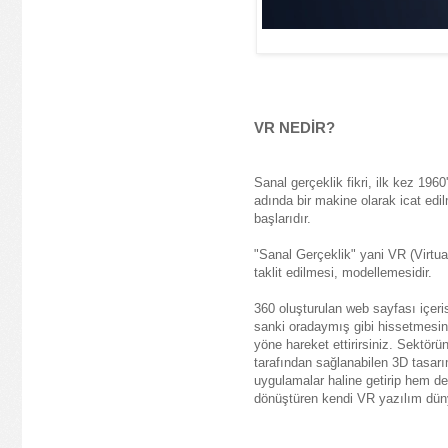
VR NEDİR?
Sanal gerçeklik fikri, ilk kez 1
adında bir makine olarak icat ed
başlarıdır.
"Sanal Gerçeklik" yani VR (Virtual
taklit edilmesi, modellemesidir.
360 oluşturulan web sayfası içeris
sanki oradaymış gibi hissetmesini 
yöne hareket ettirirsiniz. Sektör
tarafından sağlanabilen 3D tasarı
uygulamalar haline getirip hem de
dönüştüren kendi VR yazılım düny