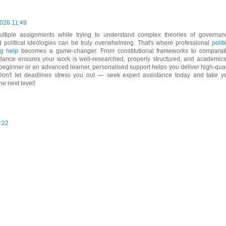
2026 11:49
ultiple assignments while trying to understand complex theories of governan
nd political ideologies can be truly overwhelming. That's where professional
politi
ng help
becomes a game-changer. From constitutional frameworks to comparat
uidance ensures your work is well-researched, properly structured, and academica
eginner or an advanced learner, personalised support helps you deliver high-qual
 Don't let deadlines stress you out — seek expert assistance today and take y
e next level!
:22