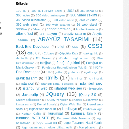
Etiketler
2014
(2)
100 TL
(1)
100 TL Full Web Sitesi
(1)
360 sanal tur
(1)
360 video çekimi
(3)
360 video
(2)
360 video animasyon
(1)
360 video düzenleme
(2)
360 vr video
(2)
360 video nedir
(1)
360 web sitesi
(2)
3d web sitesi
(2)
360 web tasarım
(1)
 
adobe premier
(3)
3DSMax
(1)
3dweb
(1)
Adobe Premierre
(1)
a 
after effect
(6)
animasyon
(4)
arayüz tasarım
(2)
Arayüz
ARAYÜZ TASARIMI
(14)
Tasarımı
(2)
CSS3
css
(8)
Back-End Developer
(4)
bilgi
(3)
(18)
css3.0
(5)
Cubase
(1)
Çöpçüler Kralı
(1)
dark gothic
(1)
denizcilik
(1)
DJ Tarkan
(1)
dünden bugüne seo
(1)
Film
fotoğraf çekimi
(4)
fotoğraf
(2)
Fotoğraf da
Renklendirme
(1)
Front-
Manipülasyon
(2)
Fotoğrafta Reprodüksiyon Tekniği
(1)
End Developer
(4)
full
(1)
gothic
(1)
gothic art
(1)
gothic girl
(1)
html5
(17)
grafik tasarım
(6)
iç mimar
(1)
iç mimarlık
istanbul seo
istanbul
(5)
(1)
istanbul sanal gerçeklik
(1)
(8)
istanbul vr web
(3)
istanbul web seo
(3)
javascript
JQuery
(13)
Javascritp
(4)
jQuery 2.0
(5)
(2)
jQuery değişiklikleri
(1)
jQuery Yenilikleri
(1)
Kaliteli
(1)
karavan
(1)
kişisel web
kasva trans
(1)
Kemal Sunal
(1)
Kişisel Web Site
(1)
kordizayn
(6)
sitesi
(2)
kişisel web tasarım
(2)
kordizayn logo
kurumsal
(3)
kurumsal kimlik
(3)
(1)
Korhan Çağla
(1)
kurumsal WEB SITE
(5)
Kurumsal Web Tasarımı
(1)
logo
logo tasarımı
(5)
Logo Tasarımı Nasıl Yapılır
animasyon
(1)
(2)
logo tasarımında nelere dikkat edilir
(1)
Manipülasyon
(1)