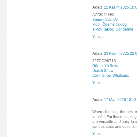
Adsız
22 Kasım 2025 10:
A7720458E0
Beğeni Satın Al
Mobil Ödeme Takipçi
Tiktok Takipçi Gönderme
Yanıtla
Adsız
23 Kasım 2025 22:
39FCCD971B
Görüntülü Seks
Ücretli Show
Canlı Show Whatsapp
Yanıtla
Adsız
17 Mart 2026 13:13
When choosing the best me
transfer. For those seeking
are versatile and easy to
various sizes and options, v
Yanıtla