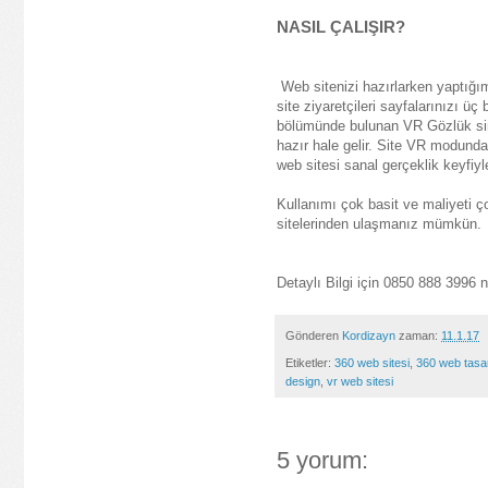
NASIL ÇALIŞIR?
 Web sitenizi hazırlarken yaptığımız özel kodlama sayesinde tablet ve telefon gibi mobil cihazlardan giriş yapan 
site ziyaretçileri sayfalarınızı üç
bölümünde bulunan VR Gözlük simg
hazır hale gelir. Site VR modund
web sitesi sanal gerçeklik keyfiyle
Kullanımı çok basit ve maliyeti ço
sitelerinden ulaşmanız mümkün.
Detaylı Bilgi için 
0850 888 3996 nu
Gönderen
Kordizayn
zaman:
11.1.17
Etiketler:
360 web sitesi
,
360 web tasa
design
,
vr web sitesi
5 yorum: