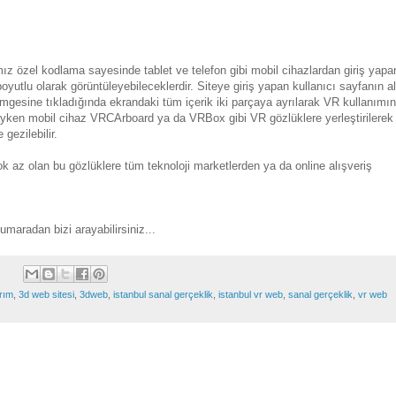
 boyutlu olarak görüntüleyebileceklerdir. Siteye giriş yapan kullanıcı sayfanın alt
esine tıkladığında ekrandaki tüm içerik iki parçaya ayrılarak VR kullanımın
ayken mobil cihaz VRCArboard ya da VRBox gibi VR gözlüklere yerleştirilerek 
 gezilebilir.
k az olan bu gözlüklere tüm teknoloji marketlerden ya da online alışveriş 
maradan bizi arayabilirsiniz...
rım
,
3d web sitesi
,
3dweb
,
istanbul sanal gerçeklik
,
istanbul vr web
,
sanal gerçeklik
,
vr web