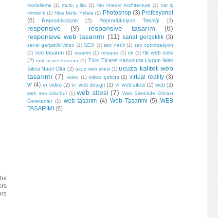
modelleme
(1)
mutlu yıllar
(1)
Nar Interior Architecture
(1)
nar iç
Photoshop
(3)
Profesyonel
mimarlık
(1)
Nice Mutlu Yıllara
(1)
(6)
Reprodüksiyon
(2)
Reprodüksiyon Tekniği
(2)
responsive
(9)
responsive tasarım
(8)
responsive web tasarımı
(11)
sanal gerçeklik
(3)
sanal gerçeklik video
(1)
SEO
(1)
seo nedir
(1)
seo optimizasyon
seo tasarım
(2)
ttk web siesi
(1)
tasarım
(1)
tersane
(1)
ttk
(1)
(2)
Türk Ticaret Kanununa Uygun Web
türk ticaret kanunu
(1)
ucuza kaliteli web
Sitesi Nasıl Olur
(2)
ucuz web sitesi
(1)
tasarımı
(7)
virtual reality
(3)
video çekimi
(2)
video
(1)
vr
(4)
vr video
(2)
vr web design
(2)
vr web sitesi
(2)
web
(2)
web sitesi
(7)
web seo istanbul
(1)
Web Sitesinde Olması
web tasarım
(4)
Web Tasarımı
(5)
WEB
Gerekenler
(1)
TASARIMI
(6)
the
ers
ore