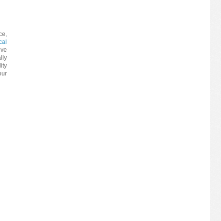
ce,
cal
ive
lly
ity
our