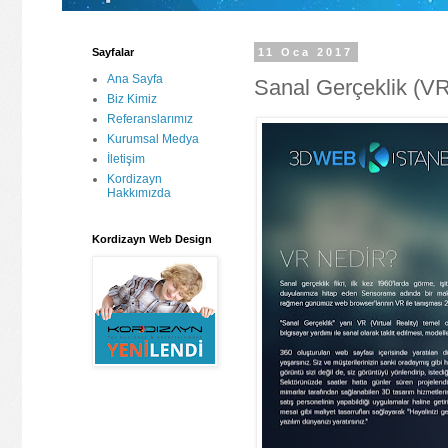
Sayfalar
11 Oca 2017
Ana Sayfa
Sanal Gerçeklik (V
Biz Kimiz
Referanslarımız
Kurumsal Medya
İletişim
Kordizayn
Hakkımızda
Kordizayn Web Design