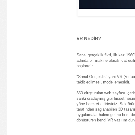
VR NEDİR?
Sanal gerçeklik fikri, ilk kez 1
adında bir makine olarak icat ed
başlarıdır.
"Sanal Gerçeklik" yani VR (Virtual
taklit edilmesi, modellemesidir.
360 oluşturulan web sayfası içeris
sanki oradaymış gibi hissetmesini 
yöne hareket ettirirsiniz. Sektör
tarafından sağlanabilen 3D tasarı
uygulamalar haline getirip hem de
dönüştüren kendi VR yazılım düny