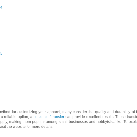
04
05
thod for customizing your apparel, many consider the quality and durability of 
 a reliable option, a
custom dtf transfer
can provide excellent results. These transf
 apply, making them popular among small businesses and hobbyists alike. To expl
isit the website for more details.