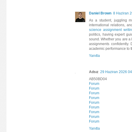
Daniel Brown
8 Haziran 
As a student, juggling m
international relations, a
science assignment writi
politics, having expert g
sound. Whether you are a b
assignments confidently.
academic performance to th
Yanıtla
Adsız
29 Haziran 2026 04
AB50BD04
Forum
Forum
Forum
Forum
Forum
Forum
Forum
Forum
Forum
Yanıtla