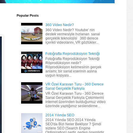
Popular Posts
360 Video Nedir?
360 Video Nedir? Youtube' nin
destek vermesiyle hızlanan sanal
gerçeklik teknolojisi 360 derece
içerikli videolarını, VR gözlükler...
Fotoğrafta Reprodüksiyon Tekniği
Fotoğrafta Reprodüksiyon Tekniği
Röprodüksiyon nedir?
Röprodüksiyon kelimesinin gerçek
anlamı; bir sanat eserinin aslına
uygun kopyası...
VR Özel Karavan Turu - 360 Derece
Sanal Gerçeklik Farkıyla
VR Özel Karavan Turu - 360 Derece
Sanal Gerçeklik Farkıyla Çekimlerini
internet üzerinden bulduğumuz video
üzerinde yaptığımız seslendirme...
2014 Yılında SEO
2014 Yılında SEO 2014 Yılında
SEO'da Bizi Neler Bekliyor ? Şimdi
sizlere SEO (Search Engine
Optimization) nedir, neden önemlidir