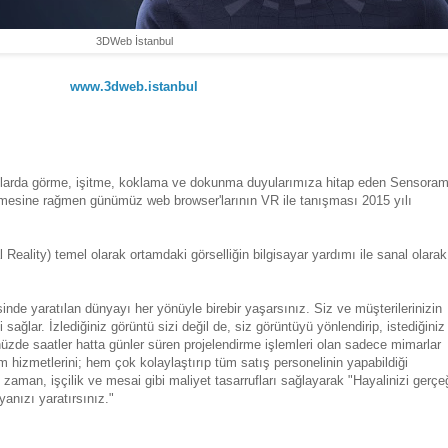
3DWeb İstanbul
www.3dweb
.istanbul
960'larda görme, işitme, koklama ve dokunma duyularımıza hitap eden Sensora
ilmesine rağmen günümüz web browser'larının VR ile tanışması 2015 yılı
 Reality) temel olarak ortamdaki görselliğin bilgisayar yardımı ile sanal olarak
inde yaratılan dünyayı her yönüyle birebir yaşarsınız. Siz ve müşterilerinizin
sağlar. İzlediğiniz görüntü sizi değil de, siz görüntüyü yönlendirip, istediğiniz
ünüzde saatler hatta günler süren projelendirme işlemleri olan sadece mimarlar
m hizmetlerini; hem çok kolaylaştırıp tüm satış personelinin yapabildiği
 zaman, işçilik ve mesai gibi maliyet tasarrufları sağlayarak "Hayalinizi gerçe
anızı yaratırsınız."