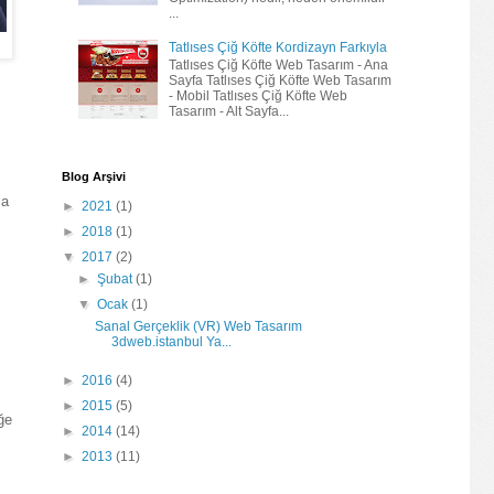
...
Tatlıses Çiğ Köfte Kordizayn Farkıyla
Tatlıses Çiğ Köfte Web Tasarım - Ana
Sayfa Tatlıses Çiğ Köfte Web Tasarım
- Mobil Tatlıses Çiğ Köfte Web
Tasarım - Alt Sayfa...
Blog Arşivi
ma
►
2021
(1)
►
2018
(1)
▼
2017
(2)
►
Şubat
(1)
▼
Ocak
(1)
Sanal Gerçeklik (VR) Web Tasarım
3dweb.istanbul Ya...
►
2016
(4)
►
2015
(5)
ğe
►
2014
(14)
►
2013
(11)