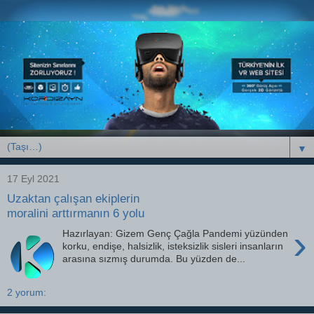
▼
17 Eyl 2021
Uzaktan çalışan ekiplerin
moralini arttırmanın 6 yolu
›
Hazırlayan: Gizem Genç Çağla Pandemi yüzünden
korku, endişe, halsizlik, isteksizlik sisleri insanların
arasına sızmış durumda. Bu yüzden de...
2 yorum: